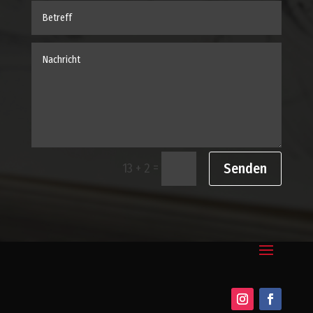
=
Senden
13 + 2